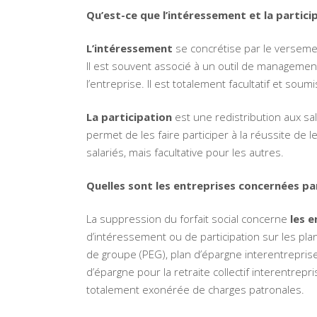
Qu’est-ce que l’intéressement et la partici
L’intéressement
se concrétise par le versement
Il est souvent associé à un outil de management c
l’entreprise. Il est totalement facultatif et soum
La participation
est une redistribution aux sal
permet de les faire participer à la réussite de l
salariés, mais facultative pour les autres.
Quelles sont les entreprises concernées par
La suppression du forfait social concerne
les e
d’intéressement ou de participation sur les plan
de groupe (PEG), plan d’épargne interentreprises 
d’épargne pour la retraite collectif interentrepri
totalement exonérée de charges patronales.