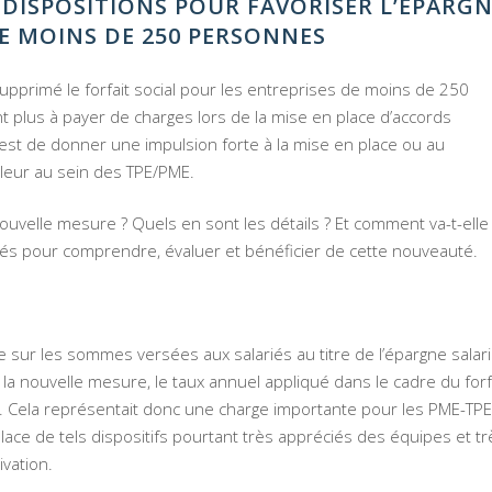
 DISPOSITIONS POUR FAVORISER L’ÉPARG
DE MOINS DE 250 PERSONNES
pprimé le forfait social pour les entreprises de moins de 250
ont plus à payer de charges lors de la mise en place d’accords
st de donner une impulsion forte à la mise en place ou au
aleur au sein des TPE/PME.
ouvelle mesure ? Quels en sont les détails ? Et comment va-t-elle
lés pour comprendre, évaluer et bénéficier de cette nouveauté.
ue sur les sommes versées aux salariés au titre de l’épargne salari
 la nouvelle mesure, le taux annuel appliqué dans le cadre du forf
%. Cela représentait donc une charge importante pour les PME-TPE
lace de tels dispositifs pourtant très appréciés des équipes et tr
vation.