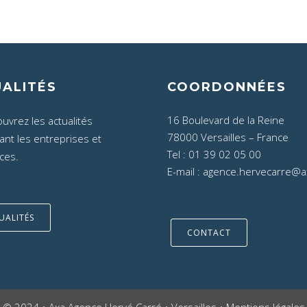
ALITÉS
COORDONNÉES
16 Boulevard de la Reine
uvrez les actualités
78000 Versailles – France
nt les entreprises et
Tel :
01 39 02 05 00
ces.
E-mail :
agence.hervecarre@ax
UALITÉS
CONTACT
© 2024 • Axa Agence Hervé Carré • Versailles •
Mentions légales